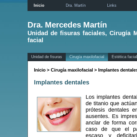
Inicio
Dra. Martín
Links
Dra. Mercedes Martín
Unidad de fisuras faciales, Cirugía M
facial
Unidad de fisuras
Cirugía maxilofacial
Estética facial
Inicio > Cirugía maxilofacial > Implantes dentale
Implantes dentales
Los implantes denta
de titanio que actúa
prótesis dentales e
ausentes. Es impres
anclar de forma cor
caso de que el p
escaso y deficita